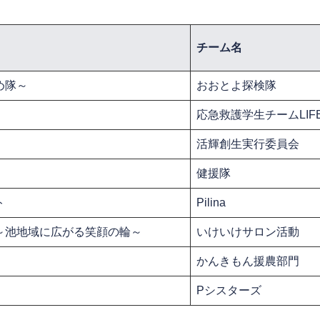
チーム名
め隊～
おおとよ探検隊
応急救護学生チームLIF
活輝創生実行委員会
健援隊
ト
Pilina
～池地域に広がる笑顔の輪～
いけいけサロン活動
かんきもん援農部門
Pシスターズ