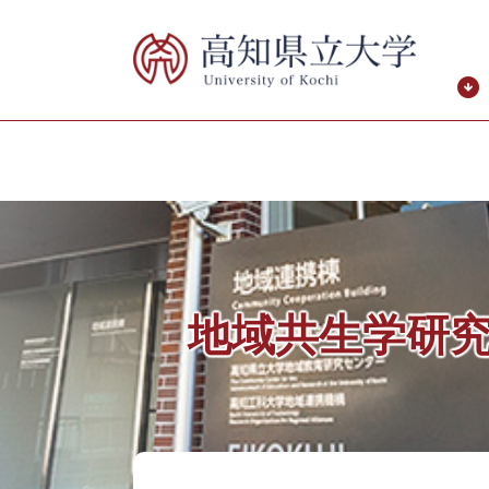
ペ
メ
ー
ニ
ジ
ュ
の
ー
先
を
頭
飛
で
ば
す。
し
て
本
文
へ
地域共生学研
本