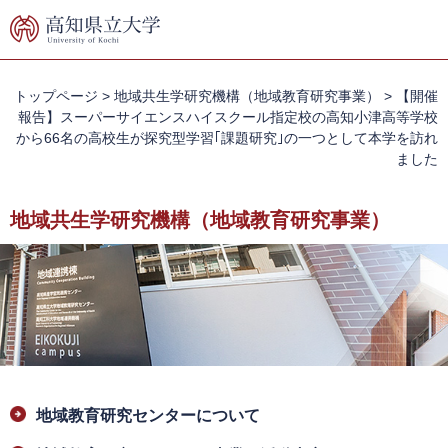
ペ
メ
ー
ニ
ジ
ュ
の
ー
先
を
トップページ
>
地域共生学研究機構（地域教育研究事業）
>
【開催
頭
飛
報告】スーパーサイエンスハイスクール指定校の高知小津高等学校
で
ば
から66名の高校生が探究型学習｢課題研究｣の一つとして本学を訪れ
す。
し
ました
て
本
地域共生学研究機構（地域教育研究事業）
文
へ
本
地域教育研究センターについて
文