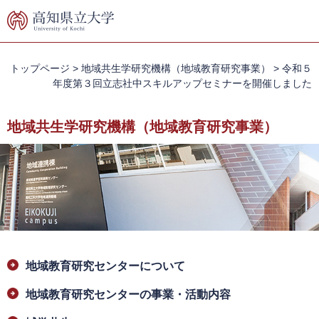
ペ
メ
ー
ニ
ジ
ュ
の
ー
先
を
トップページ
>
地域共生学研究機構（地域教育研究事業）
>
令和５
頭
飛
年度第３回立志社中スキルアップセミナーを開催しました
で
ば
す。
し
地域共生学研究機構（地域教育研究事業）
て
本
文
へ
本
地域教育研究センターについて
文
地域教育研究センターの事業・活動内容