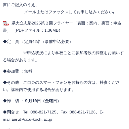
書にご記入のうえ、
メールまたはファックスにてお申し込みください｡​​​
県大立志塾2025第２回フライヤー（表面：案内、裏面：申込
書） （PDFファイル：1.36MB）
◆定 員 ：定員42名（事前申込必要）
※申込状況により学校ごとに参加者数の調整をお願いす
る場合があります。
◆参加費 ：無料
◆その他：ご自身のスマートフォンをお持ちの方は、持参くださ
い。講座内で使用する場合があります。
◆締 切 ：
９月19日（金曜日）
◆問合せ：Tel :088-821-7125、Fax :088-821-7126、E-
mail:aeru@cc.u-kochi.ac.jp