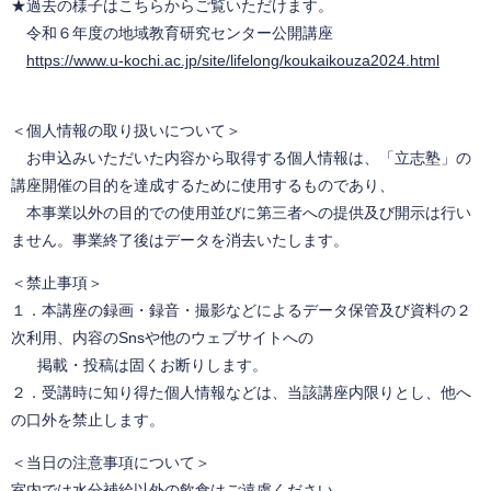
★過去の様子はこちらからご覧いただけます。
令和６年度の地域教育研究センター公開講座
https://www.u-kochi.ac.jp
/site/lifelong/koukaikouza2024.html
＜個人情報の取り扱いについて＞
お申込みいただいた内容から取得する個人情報は、「立志塾」の
講座開催の目的を達成するために使用するものであり、
本事業以外の目的での使用並びに第三者への提供及び開示は行い
ません。事業終了後はデータを消去いたします。
＜禁止事項＞
１．本講座の録画・録音・撮影などによるデータ保管及び資料の２
次利用、内容のSnsや他のウェブサイトへの
掲載・投稿は固くお断りします。
２．受講時に知り得た個人情報などは、当該講座内限りとし、他へ
の口外を禁止します。
＜当日の注意事項について＞
室内では水分補給以外の飲食はご遠慮ください。