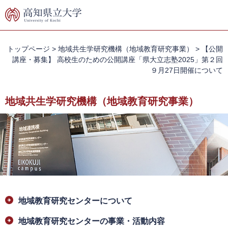
ペ
メ
ー
ニ
ジ
ュ
の
ー
先
を
トップページ
>
地域共生学研究機構（地域教育研究事業）
>
【公開
頭
飛
講座・募集】 高校生のための公開講座「県大立志塾2025」第２回
で
ば
９月27日開催について
す。
し
て
地域共生学研究機構（地域教育研究事業）
本
文
へ
本
地域教育研究センターについて
文
地域教育研究センターの事業・活動内容