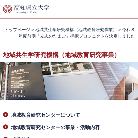
ペ
メ
ー
ニ
ジ
ュ
の
ー
先
を
トップページ
>
地域共生学研究機構（地域教育研究事業）
>
令和８
頭
飛
年度前期「立志のたまご」採択プロジェクトを決定しました
で
ば
す。
し
地域共生学研究機構（地域教育研究事業）
て
本
文
へ
本
地域教育研究センターについて
文
地域教育研究センターの事業・活動内容