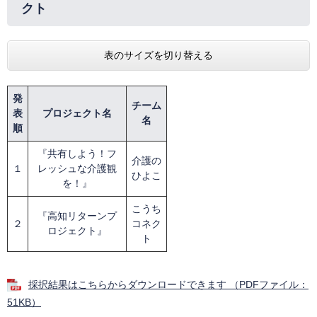
クト
表のサイズを切り替える
発
チーム
表
プロジェクト名
名
順
『共有しよう！フ
介護の
１
レッシュな介護観
ひよこ
を！』
こうち
『高知リターンプ
２
コネク
ロジェクト』
ト
採択結果はこちらからダウンロードできます （PDFファイル：
51KB）