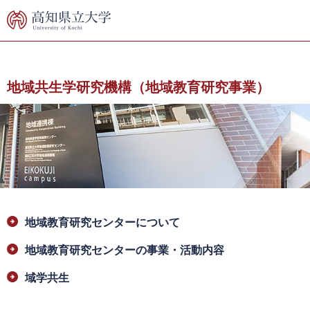
ペ
メ
ー
ニ
ジ
ュ
の
ー
先
を
頭
飛
地域共生学研究機構（地域教育研究事業）
で
ば
す。
し
て
本
文
へ
本
地域教育研究センターについて
文
地域教育研究センターの事業・活動内容
域学共生