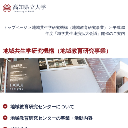
ペ
メ
ー
ニ
ジ
ュ
の
ー
先
を
トップページ
>
地域共生学研究機構（地域教育研究事業）
>
平成30
頭
飛
年度「域学共生連携拡大会議」開催のご案内
で
ば
す。
し
地域共生学研究機構（地域教育研究事業）
て
本
文
へ
本
地域教育研究センターについて
文
地域教育研究センターの事業・活動内容