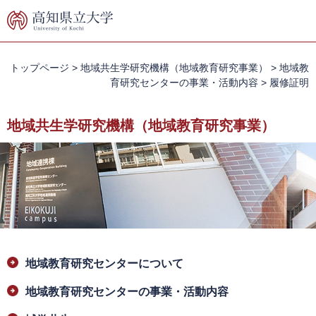
ペ
メ
ー
ニ
ジ
ュ
の
ー
先
を
トップページ
>
地域共生学研究機構（地域教育研究事業）
>
地域教
頭
飛
育研究センターの事業・活動内容
>
履修証明
で
ば
す。
し
地域共生学研究機構（地域教育研究事業）
て
本
文
へ
本
地域教育研究センターについて
文
地域教育研究センターの事業・活動内容