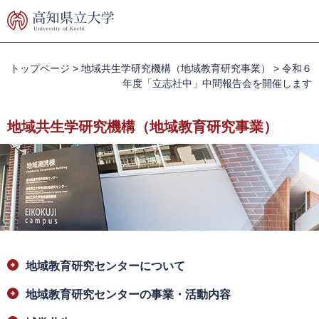
ペ
メ
ー
ニ
ジ
ュ
の
ー
先
を
トップページ
>
地域共生学研究機構（地域教育研究事業）
>
令和６
頭
飛
年度「立志社中」中間報告会を開催します
で
ば
す。
し
地域共生学研究機構（地域教育研究事業）
て
本
文
へ
本
地域教育研究センターについて
文
地域教育研究センターの事業・活動内容