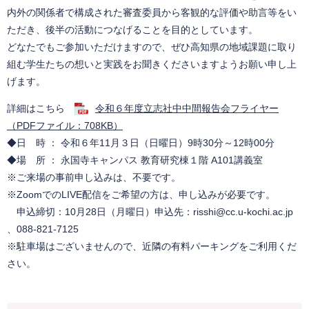
内外の関係者で構成された審査委員から客観的な評価や助言等をい
ただき、後半の活動につなげることを目的としています。
どなたでもご参加いただけますので、ぜひ高知県の地域課題に取り
組む学生たちの想いと実践をお聞きくださいますようお願い申し上
げます。
詳細はこちら
令和６年度立志社中中間報告会フライヤー
（PDFファイル：708KB）
◆日 時 ： 令和６年11月３日（日曜日）9時30分～12時00分
◆場 所 ： 永国寺キャンパス 教育研究棟１階 A101講義室
※ご来場の事前申し込みは、不要です。
※ZoomでのLIVE配信をご希望の方は、申し込みが必要です。
申込締切：10月28日（月曜日）申込先：risshi@cc.u-kochi.ac.jp
、088-821-7125
※駐車場はございませんので、近隣の有料パーキングをご利用くだ
さい。