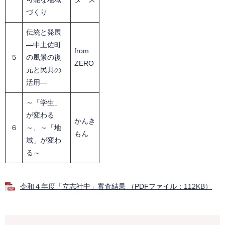
づくり
伝統と発展
―中土佐町
from
５
の風景の復
ZERO
元と民具の
活用―
～「学生」
が変わる
かんき
６
～、～「地
もん
域」が変わ
る～
令和４年度「立志社中」審査結果 （PDFファイル：112KB）