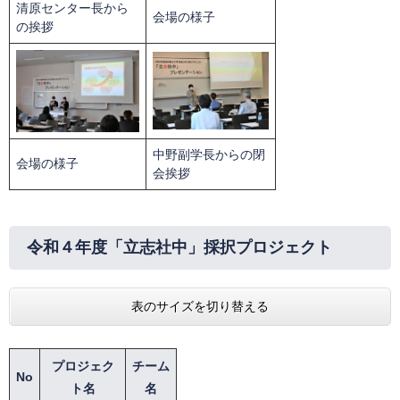
清原センター長から
会場の様子
の挨拶
中野副学長からの閉
会場の様子
会挨拶
令和４年度「立志社中」採択プロジェクト
表のサイズを切り替える
プロジェク
チーム
No
ト名
名