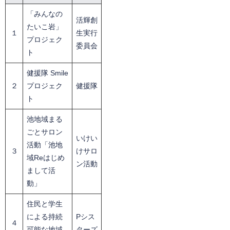
「みんなの
活輝創
たいこ岩」
１
生実行
プロジェク
委員会
ト
健援隊 Smile
２
プロジェク
健援隊
ト
池地域まる
ごとサロン
いけい
活動「池地
３
けサロ
域Reはじめ
ン活動
まして活
動」
住民と学生
による持続
Pシス
４
可能な地域
ターズ