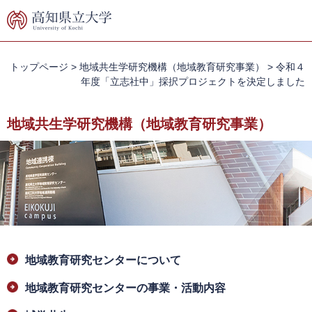
ペ
メ
ー
ニ
ジ
ュ
の
ー
先
を
トップページ
>
地域共生学研究機構（地域教育研究事業）
>
令和４
頭
飛
年度「立志社中」採択プロジェクトを決定しました
で
ば
す。
し
地域共生学研究機構（地域教育研究事業）
て
本
文
へ
本
地域教育研究センターについて
文
地域教育研究センターの事業・活動内容