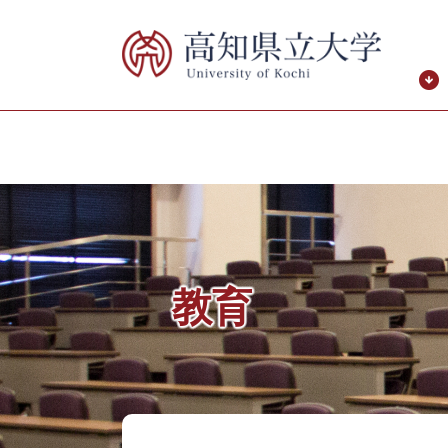
ペ
メ
ー
ニ
ジ
ュ
の
ー
先
を
頭
飛
で
ば
す。
し
て
本
文
へ
教育
本