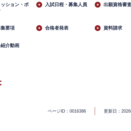
ミッション・ポ
入試日程・募集人員
出願資格審
ー
募集要項
合格者発表
資料請求
科紹介動画
果
ページID：0016386
更新日：202