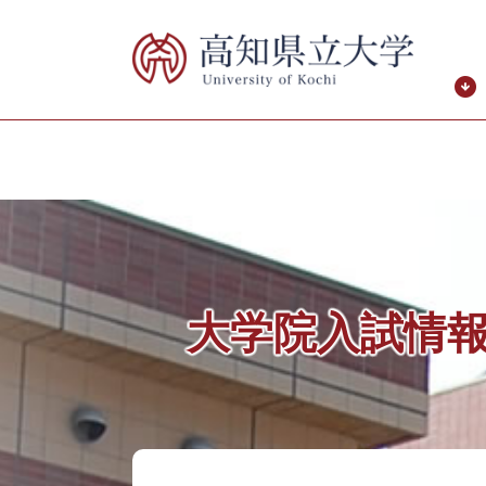
ペ
メ
ー
ニ
ジ
ュ
の
ー
先
を
頭
飛
で
ば
す。
し
て
本
文
へ
大学院入試情
本