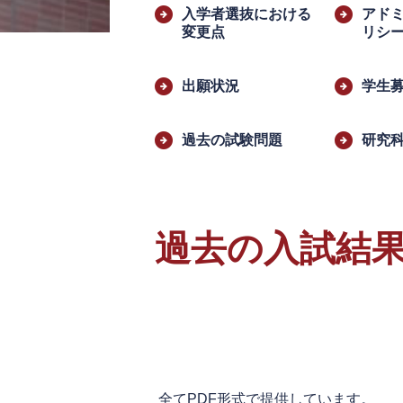
文
入学者選抜における
アド
変更点
リシ
出願状況
学生
過去の試験問題
研究
過去の入試結
全てPDF形式で提供しています。