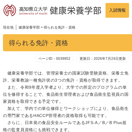
ペ
メ
入
ー
ニ
試
University
ジ
ュ
情
of
の
ー
Kochi
報
先
を
現在地
健康栄養学部
>
得られる免許・資格
頭
飛
本
で
ば
得られる免許・資格
文
す。
し
て
本
ページID：0039952
更新日：2026年7月24日更新
文
へ
健康栄養学部では、管理栄養士の国家試験受験資格、栄養士免
許、栄養教諭一種免許状の3つの免許・資格が取得できます。
また、令和9年度入学者より、大学での所定のプログラムの単
位を修得することで、食品衛生管理者および食品衛生監視員の国
家資格を取得できる予定です。
加えて、学内での単位修得とワークショップにより、食品衛生
の専門家であるHACCP管理者の資格取得も可能です。
さらに、日本発の食品安全ルールであるJFS-A／B／B Plus規
格の監査員資格にも挑戦できます。