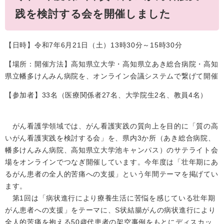
践を検討する会を開催しました
【日時】令和7年6月21日（土）13時30分～15時30分
【場所：開催方法】高知県立大学・高知県立あき総合病院・高知
県立幡多けんみん病院を、オンライン会議システムで繋げて開催
【参加者】33名（医療関係者27名、大学院生2名、教員4名）
がん看護学領域では、がん看護実践の質向上を目的に「質の高
いがん看護実践を検討する会」を、県内3か所（あき総合病院、
幡多けんみん病院、高知県立大学池キャンパス）のサテライト会
場をオンラインでつなぎ開催しています。今年度は「壮年期にあ
るがん患者の全人的苦痛への支援」という年間テーマを掲げてい
ます。
第1回は「病状進行により療養生活に苦悩を感じている壮年期
がん患者への支援」をテーマに、S状結腸がんの病状進行により
全人的苦痛を抱える50歳代患者の架空事例をもとにディスカッ