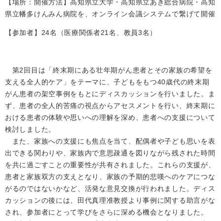
【場所：開催方法】高知県立大学・高知県立あき総合病院・高知
県立幡多けんみん病院を、オンライン会議システムで繋げて開催
【参加者】24名（医療関係者21名、教員3名）
第2回目は「終末期にある壮年期がん患者とその家族の希望を
支える全人的ケア」をテーマに、子どもをもつ40歳代の終末期
がん患者の架空事例をもとにディスカッションを行いました。ま
ず、患者の全人的苦痛の視点からアセスメントを行い、終末期に
おける患者の体験や思いへの理解を深め、患者への支援について
検討しました。
また、家族への支援にも焦点を当て、配偶者や子ども思いを表
出できる関わりや、家族内で意思疎通を図りながら残された時間
を共に過ごすことの重要性が共有されました。これらの支援が、
患者と家族双方の支えとなり、家族の予期的悲嘆へのケアにつな
がるのではないかなど、活発な意見交換が行われました。ディス
カッションの後には、田代真理准教授より事例に関する助言がな
され、参加者にとって学びをさらに深める機会となりました。