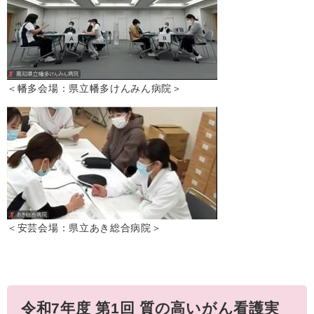
＜幡多会場：県立幡多けんみん病院＞
＜安芸会場：県立あき総合病院＞
令和7年度 第1回 質の高いがん看護実