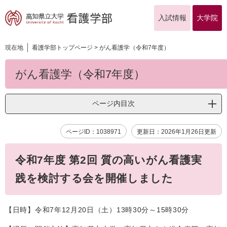
ペ
メ
ー
ニ
入試情報
大学院
University
ジ
ュ
of
Kochi
の
ー
先
を
現在地
看護学部トップページ
>
がん看護学（令和7年度）
頭
飛
本
で
ば
がん看護学（令和7年度）
文
す。
し
て
本
ページ内目次
文
へ
ページID：1038971
更新日：2026年1月26日更新
令和7年度 第2回 質の高いがん看護実
践を検討する会を開催しました
【日時】令和7年12月20日（土）13時30分～15時30分