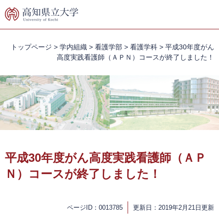
ペ
メ
ー
ニ
ジ
ュ
の
ー
先
を
トップページ
>
学内組織
>
看護学部
>
看護学科
>
平成30年度がん
頭
飛
高度実践看護師（ＡＰＮ）コースが終了しました！
で
ば
す。
し
て
本
文
へ
本
文
平成30年度がん高度実践看護師（ＡＰ
Ｎ）コースが終了しました！
ページID：0013785
更新日：2019年2月21日更新