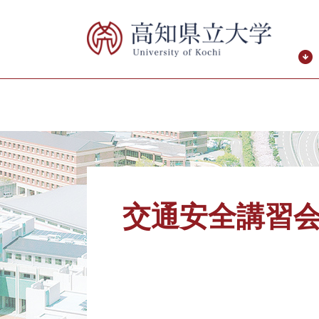
ペ
メ
ー
ニ
ジ
ュ
の
ー
先
を
頭
飛
で
ば
す。
し
て
本
本
文
文
へ
交通安全講習