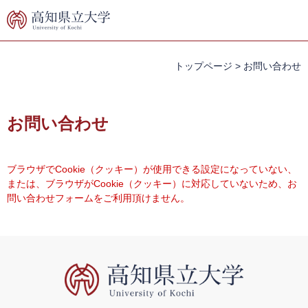
ペ
メ
ー
ニ
ジ
ュ
の
ー
先
を
トップページ
>
お問い合わせ
頭
飛
で
ば
本
す。
し
文
お問い合わせ
て
本
文
へ
ブラウザでCookie（クッキー）が使用できる設定になっていない、
または、ブラウザがCookie（クッキー）に対応していないため、お
問い合わせフォームをご利用頂けません。