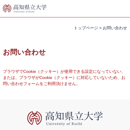
ペ
メ
ー
ニ
ジ
ュ
の
ー
先
を
トップページ
>
お問い合わせ
頭
飛
で
ば
本
す。
し
文
お問い合わせ
て
本
文
へ
ブラウザでCookie（クッキー）が使用できる設定になっていない、
または、ブラウザがCookie（クッキー）に対応していないため、お
問い合わせフォームをご利用頂けません。