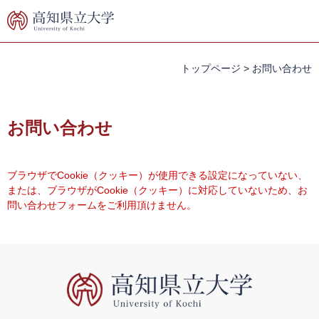
ペ
メ
ー
ニ
ジ
ュ
の
ー
先
を
トップページ
>
お問い合わせ
頭
飛
で
ば
本
す。
し
文
お問い合わせ
て
本
文
へ
ブラウザでCookie（クッキー）が使用できる設定になっていない、
または、ブラウザがCookie（クッキー）に対応していないため、お
問い合わせフォームをご利用頂けません。