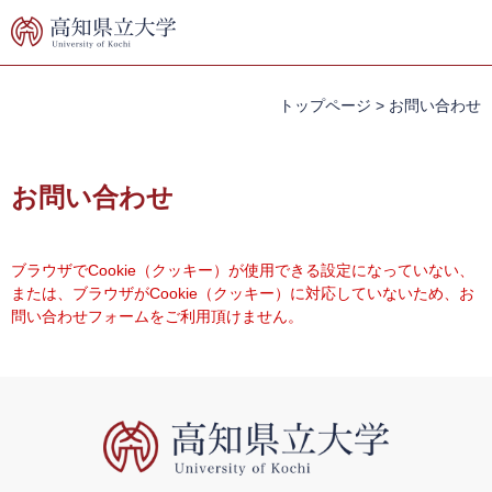
ペ
メ
ー
ニ
ジ
ュ
の
ー
先
を
トップページ
>
お問い合わせ
頭
飛
で
ば
本
す。
し
文
お問い合わせ
て
本
文
へ
ブラウザでCookie（クッキー）が使用できる設定になっていない、
または、ブラウザがCookie（クッキー）に対応していないため、お
問い合わせフォームをご利用頂けません。