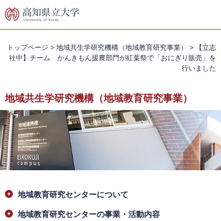
ペ
メ
ー
ニ
ジ
ュ
の
ー
先
を
トップページ
>
地域共生学研究機構（地域教育研究事業）
>
【立志
頭
飛
社中】チーム かんきもん援農部門が紅葉祭で「おにぎり販売」を
で
ば
行いました
す。
し
て
地域共生学研究機構（地域教育研究事業）
本
文
へ
本
地域教育研究センターについて
文
地域教育研究センターの事業・活動内容