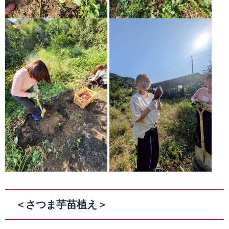
＜さつま芋苗植え＞