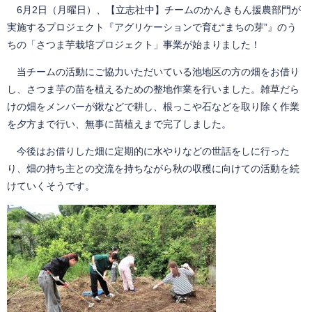
6月2日（月曜日）、【立志社中】チームのかんきもん援農部門が
実施するプロジェクト『アグリケーションで育む“まちの芽”』のう
ちの「さつま芋栽培プロジェクト」事業が始まりました！
当チームの活動にご協力いただいている池地区の方の畑をお借り
し、さつま芋の苗を植えるための整地作業を行いました。雑草だら
けの畑をメンバーが鍬などで耕し、根っこや石などを取り除く作業
を夕方まで行い、無事に苗植えまで完了しました。
今後はお借りした畑に定期的に水やりなどの世話をしに行った
り、畑の持ち主との交流を持ちながら秋の収穫に向けての活動を続
けていくそうです。