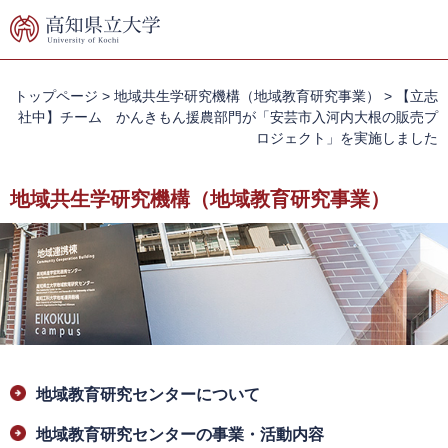
ペ
メ
ー
ニ
ジ
ュ
の
ー
先
を
トップページ
>
地域共生学研究機構（地域教育研究事業）
>
【立志
頭
飛
社中】チーム かんきもん援農部門が「安芸市入河内大根の販売プ
で
ば
ロジェクト」を実施しました
す。
し
て
地域共生学研究機構（地域教育研究事業）
本
文
へ
本
地域教育研究センターについて
文
地域教育研究センターの事業・活動内容