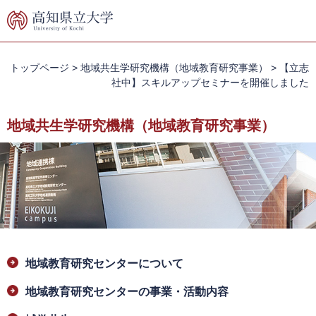
ペ
メ
ー
ニ
ジ
ュ
の
ー
先
を
トップページ
>
地域共生学研究機構（地域教育研究事業）
>
【立志
頭
飛
社中】スキルアップセミナーを開催しました
で
ば
す。
し
地域共生学研究機構（地域教育研究事業）
て
本
文
へ
本
地域教育研究センターについて
文
地域教育研究センターの事業・活動内容