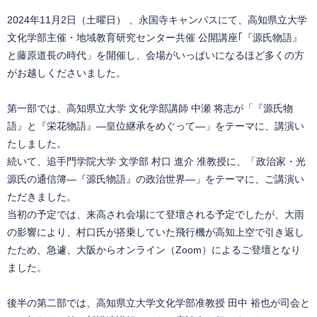
2024年11月2日（土曜日） 、永国寺キャンパスにて、高知県立大学
文化学部主催・地域教育研究センター共催 公開講座｢『源氏物語』
と藤原道長の時代」を開催し、会場がいっぱいになるほど多くの方
がお越しくださいました。
第一部では、高知県立大学 文化学部講師 中瀬 将志が「『源氏物
語』と『栄花物語』―皇位継承をめぐって―」をテーマに、講演い
たしました。
続いて、追手門学院大学 文学部 村口 進介 准教授に、「政治家・光
源氏の通信簿―『源氏物語』の政治世界―」をテーマに、ご講演い
ただきました。
当初の予定では、来高され会場にて登壇される予定でしたが、大雨
の影響により、村口氏が搭乗していた飛行機が高知上空で引き返し
たため、急遽、大阪からオンライン（Zoom）によるご登壇となり
ました。
後半の第二部では、高知県立大学文化学部准教授 田中 裕也が司会と