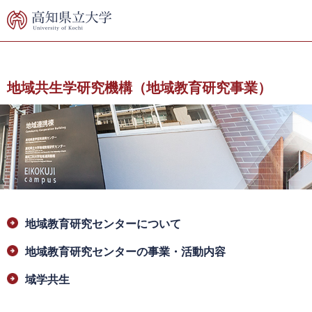
ペ
メ
ー
ニ
ジ
ュ
の
ー
先
を
頭
飛
地域共生学研究機構（地域教育研究事業）
で
ば
す。
し
て
本
文
へ
本
地域教育研究センターについて
文
地域教育研究センターの事業・活動内容
域学共生