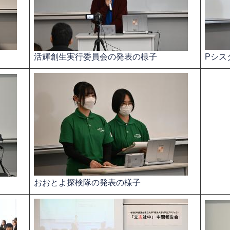
活輝創生実行委員会の発表の様子​
Pシス
おおとよ探検隊の​発表の様子