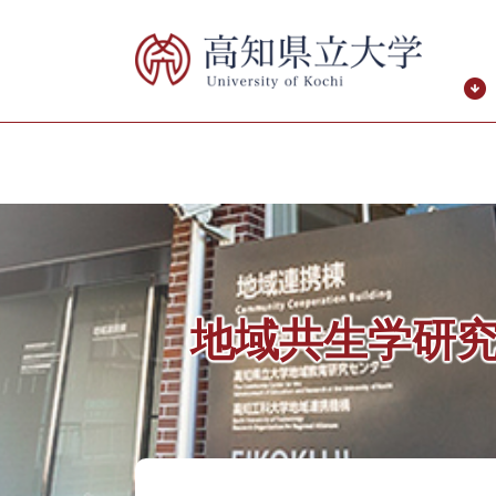
ペ
メ
ー
ニ
ジ
ュ
の
ー
先
を
頭
飛
で
ば
す。
し
て
本
文
へ
地域共生学研
本