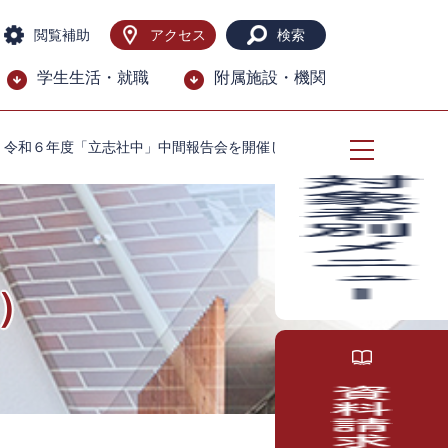
閲覧補助
アクセス
検索
学生生活・就職
附属施設・機関
>
令和６年度「立志社中」中間報告会を開催しました
）