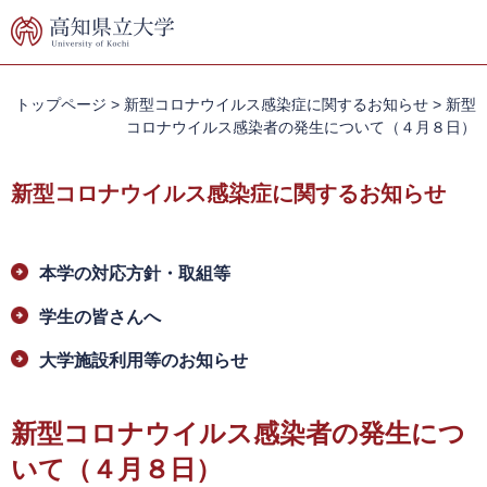
ペ
メ
ー
ニ
ジ
ュ
の
ー
先
を
トップページ
>
新型コロナウイルス感染症に関するお知らせ
>
新型
頭
飛
コロナウイルス感染者の発生について（４月８日）
で
ば
す。
し
新型コロナウイルス感染症に関するお知らせ
て
本
文
本
へ
本学の対応方針・取組等
文
学生の皆さんへ
大学施設利用等のお知らせ
新型コロナウイルス感染者の発生につ
いて（４月８日）