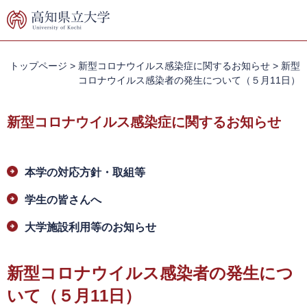
ペ
メ
ー
ニ
ジ
ュ
の
ー
先
を
トップページ
>
新型コロナウイルス感染症に関するお知らせ
>
新型
頭
飛
コロナウイルス感染者の発生について（５月11日）
で
ば
す。
し
新型コロナウイルス感染症に関するお知らせ
て
本
文
本
へ
本学の対応方針・取組等
文
学生の皆さんへ
大学施設利用等のお知らせ
新型コロナウイルス感染者の発生につ
いて（５月11日）