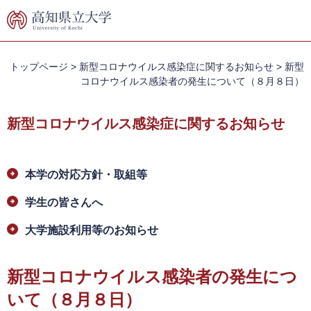
ペ
メ
ー
ニ
ジ
ュ
の
ー
先
を
トップページ
>
新型コロナウイルス感染症に関するお知らせ
>
新型
頭
飛
コロナウイルス感染者の発生について（８月８日）
で
ば
す。
し
新型コロナウイルス感染症に関するお知らせ
て
本
文
本
へ
本学の対応方針・取組等
文
学生の皆さんへ
大学施設利用等のお知らせ
新型コロナウイルス感染者の発生につ
いて（８月８日）