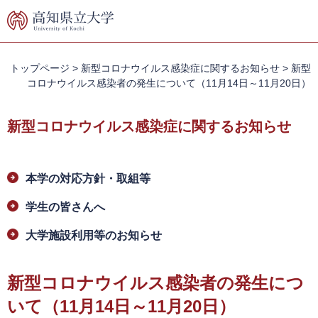
ペ
メ
ー
ニ
ジ
ュ
の
ー
先
を
トップページ
>
新型コロナウイルス感染症に関するお知らせ
>
新型
頭
飛
コロナウイルス感染者の発生について（11月14日～11月20日）
で
ば
す。
し
新型コロナウイルス感染症に関するお知らせ
て
本
文
本
へ
本学の対応方針・取組等
文
学生の皆さんへ
大学施設利用等のお知らせ
新型コロナウイルス感染者の発生につ
いて（11月14日～11月20日）