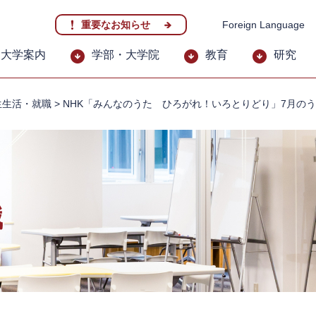
重要なお知らせ
Foreign Language
大学案内
学部・大学院
教育
研究
生生活・就職
>
NHK「みんなのうた ひろがれ！いろとりどり」7月のう
職