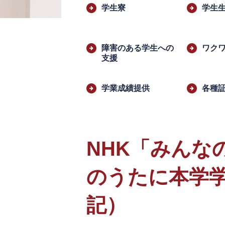
文
学生寮
学生
障害のある学生への
ワクワク
支援
学業成績提供
各種
NHK「みんな
のうたに本学学
記）