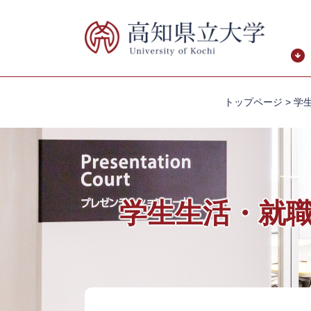
ペ
メ
ー
ニ
ジ
ュ
の
ー
先
を
頭
飛
トップページ
>
学
で
ば
す。
し
て
本
文
へ
学生生活・就
本