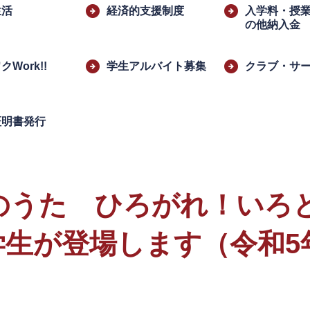
生活
経済的支援制度
入学料・授
の他納入金
Work!!
学生アルバイト募集
クラブ・サ
証明書発行
のうた ひろがれ！いろ
生が登場します（令和5年