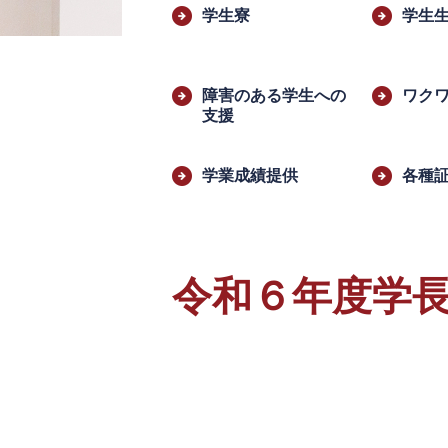
文
学生寮
学生
障害のある学生への
ワクワク
支援
学業成績提供
各種
令和６年度学