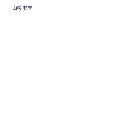
​山﨑 彩未