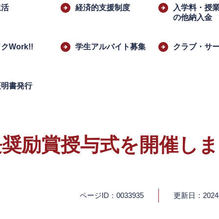
生活
経済的支援制度
入学料・授
の他納入金
Work!!
学生アルバイト募集
クラブ・サ
証明書発行
長奨励賞授与式を開催し
ページID：0033935
更新日：202