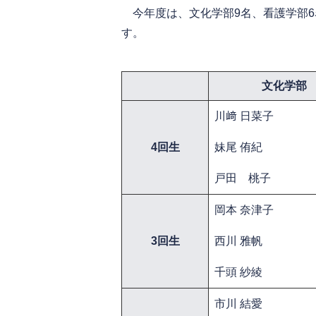
今年度は、文化学部9名、看護学部6
す。
文化学部
​川﨑 日菜子
4回生
妹尾 侑紀
戸田 桃子
​岡本 奈津子
3回生
西川 雅帆
千頭 紗綾
​市川 結愛