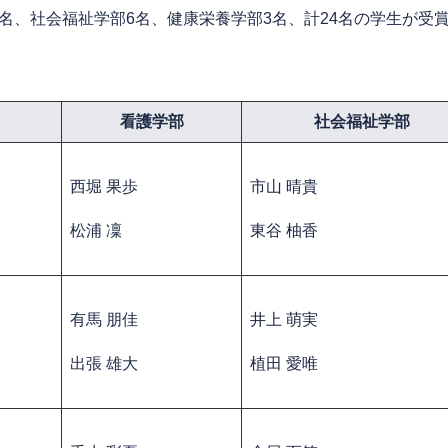
名、社会福祉学部6名、健康栄養学部3名、計24名の学生が受
看護学部
社会福祉学部
​西堀 果歩
市山 晴貴
松浦 凜
東谷 柚香
有馬 朋佳
​井上 萌実
出張 雄大
植田 愛唯