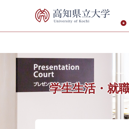
ペ
メ
ー
ニ
ジ
ュ
の
ー
先
を
頭
飛
で
ば
す。
し
て
本
文
へ
学生生活・就
本