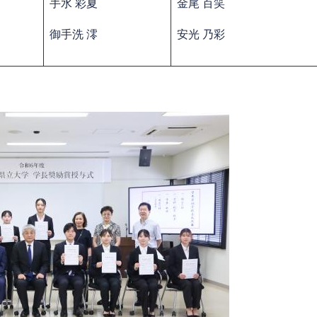
手水 彩夏
​金尾 百笑
御手洗 澪
安光 乃彩