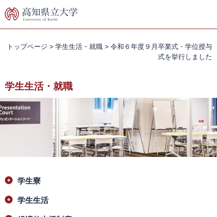
ペ
メ
ー
ニ
ジ
ュ
の
ー
先
を
トップページ
>
学生生活・就職
>
令和６年度９月卒業式・学位授与
頭
飛
式を挙行しました
で
ば
す。
し
学生生活・就職
て
本
文
へ
本
学生寮
文
学生生活