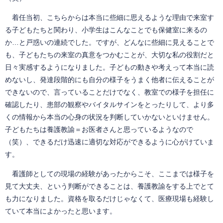
着任当初、こちらからは本当に些細に思えるような理由で来室す
る子どもたちと関わり、小学生はこんなことでも保健室に来るの
か…と戸惑いの連続でした。ですが、どんなに些細に見えることで
も、子どもたちの来室の真意をつかむことが、大切な私の役割だと
日々実感するようになりました。子どもの動きや考えって本当に読
めないし、発達段階的にも自分の様子をうまく他者に伝えることが
できないので、言っていることだけでなく、教室での様子を担任に
確認したり、患部の観察やバイタルサインをとったりして、より多
くの情報から本当の心身の状況を判断していかないといけません。
子どもたちは養護教諭＝お医者さんと思っているようなので
（笑）、できるだけ迅速に適切な対応ができるように心がけていま
す。
看護師としての現場の経験があったからこそ、ここまでは様子を
見て大丈夫、という判断ができることは、養護教諭をする上でとて
も力になりました。資格を取るだけじゃなくて、医療現場も経験し
ていて本当によかったと思います。