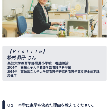
【Ｐｒｏｆｉｌｅ】
松村 晶子 さん​
高知大学教育学部附属小学校 養護教諭
​2004年 高知女子大学看護学部看護学科卒業
2014年 高知県立大学大学院看護学研究科看護学専攻博士前期課
程修了​
Q
１ 本学に進学を決めた理由を教えてください。