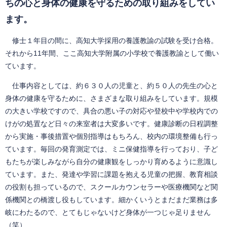
ちの心と身体の健康を守るための取り組みをしてい
ます。
修士１年目の間に、高知大学採用の養護教諭の試験を受け合格。
それから11年間、ここ高知大学附属の小学校で養護教諭として働い
ています。
仕事内容としては、約６３０人の児童と、約５０人の先生の心と
身体の健康を守るために、さまざまな取り組みをしています。規模
の大きい学校ですので、具合の悪い子の対応や登校中や学校内での
けがの処置など日々の来室者は大変多いです。健康診断の日程調整
から実施・事後措置や個別指導はもちろん、校内の環境整備も行っ
ています。毎回の発育測定では、ミニ保健指導を行っており、子ど
もたちが楽しみながら自分の健康観をしっかり育めるように意識し
ています。また、発達や学習に課題を抱える児童の把握、教育相談
の役割も担っているので、スクールカウンセラーや医療機関など関
係機関との橋渡し役もしています。細かくいうとまだまだ業務は多
岐にわたるので、とてもじゃないけど身体が一つじゃ足りません
（笑）