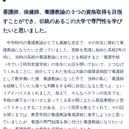
看護師、保健師、養護教諭の３つの資格取得を目指
すことができ、伝統のあるこの大学で専門性を学び
たいと思いました。
中学時代の養護教諭がとても素敵な先生で、その先生に憧れて養
護教諭になりたいと思っていました。受験を意識し始めた高校2年の
頃に、当時の高校の養護教諭にそのことを相談すると「養護学校
（今でいう特別支援学校）の先生にも話を聞いておいで」とつなげ
てくれることに。紹介してくれた先生は大阪の循環器病院で看護師
として数年働いた後、養護教諭になった方で、当時の私に「看護師
を経験していたら様々な判断をする時に自信になると思うよ」とい
うアドバイスをくれました。加えて、そんなベテランの先生でも、
学校の廊下をバタバタと走ってくる音が聞こえたら緊急事態かと思
ってドキッとすることがある、という現実も教えてくれて。その話
を聞くまでは、教育学部の養護教諭養成課程に進学しようかと思っ
ていましたが、看護の専門知識を身に付けた養護教諭になりたいと
思い、看護学部への進学を目指すことにしました。