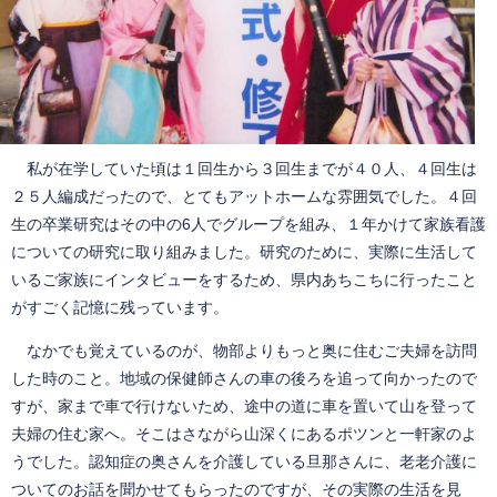
私が在学していた頃は１回生から３回生までが４０人、４回生は
２５人編成だったので、とてもアットホームな雰囲気でした。４回
生の卒業研究はその中の6人でグループを組み、１年かけて家族看護
についての研究に取り組みました。研究のために、実際に生活して
いるご家族にインタビューをするため、県内あちこちに行ったこと
がすごく記憶に残っています。
なかでも覚えているのが、物部よりもっと奥に住むご夫婦を訪問
した時のこと。地域の保健師さんの車の後ろを追って向かったので
すが、家まで車で行けないため、途中の道に車を置いて山を登って
夫婦の住む家へ。そこはさながら山深くにあるポツンと一軒家のよ
うでした。認知症の奥さんを介護している旦那さんに、老老介護に
ついてのお話を聞かせてもらったのですが、その実際の生活を見