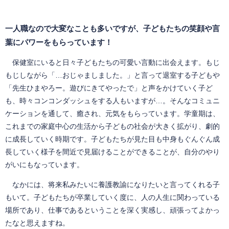
一人職なので大変なことも多いですが、子どもたちの笑顔や言
葉にパワーをもらっています！
保健室にいると日々子どもたちの可愛い言動に出会えます。もじ
もじしながら「…おじゃましました。」と言って退室する子どもや
「先生ひまやろー。遊びにきてやったで」と声をかけていく子ど
も、時々コンコンダッシュをする人もいますが…。そんなコミュニ
ケーションを通して、癒され、元気をもらっています。学童期は、
これまでの家庭中心の生活から子どもの社会が大きく拡がり、劇的
に成長していく時期です。子どもたちが見た目も中身もぐんぐん成
長していく様子を間近で見届けることができることが、自分のやり
がいにもなっています。
なかには、将来私みたいに養護教諭になりたいと言ってくれる子
もいて。子どもたちが卒業していく度に、人の人生に関わっている
場所であり、仕事であるということを深く実感し、頑張ってよかっ
たなと思えますね。