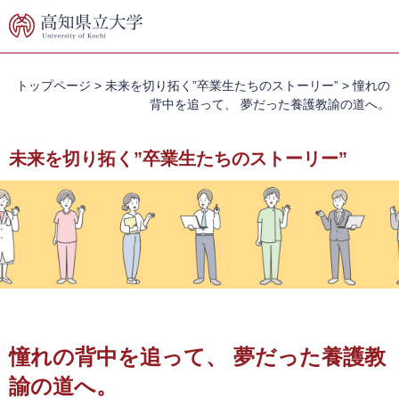
ペ
メ
ー
ニ
ジ
ュ
の
ー
先
を
トップページ
>
未来を切り拓く”卒業生たちのストーリー”
>
憧れの
頭
飛
背中を追って、 夢だった養護教諭の道へ。
で
ば
す。
し
未来を切り拓く”卒業生たちのストーリー”
て
本
文
へ
本
文
憧れの背中を追って、 夢だった養護教
諭の道へ。