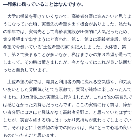
―印象に残っていることはなんですか。
大学の授業を受けていくなかで、高齢者分野に進みたいと思うよ
うになっていた頃、実習先の希望を出す機会がありました。私たち
の学年では、実習先として高齢者施設が圧倒的に人気だったため、
第３希望まで出すようにと言われ、第１、第２は高齢者施設、第３
希望で今働いている“土佐希望の家”を記入しました。大体皆、第
１、第２で決まることが多いなか、私はまさかの第３希望が通って
しまって。その時は驚きましたが、今となってはこれが良い決断だ
ったと自負しています。
土佐希望の家では、職員と利用者の間に流れる空気感や、和気あ
いあいとした雰囲気がとても素敵で、実習が純粋に楽しかったんで
すよね。10カ所以上の実習先に行きましたが、これは他の実習先で
は感じなかった気持ちだったんです。ここの実習に行く前は、障が
い者分野にはさほど興味がなく高齢者分野に、と思っていたはずで
したが、実習を終える頃にはすっかり気持ちが変わってしまってい
て。それほどに土佐希望の家での関わりは、私にとって心地の良い
ものだったんだと思います。