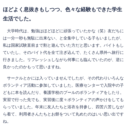
ほどよく息抜きもしつつ、色々な経験もできた学生
生活でした。
大学時代は、勉強はほどほどに頑張っていたかな（笑）友だちに
は一分一秒も無駄に出来ない、と全集中している子もいましたが、
私は国家試験直前まで割と遊んでいた方だと思います。バイトもし
ていたし、そのバイト代を全て注ぎ込んで、たくさん県外へ旅行に
行きました。リフレッシュしながら何事にも臨んでいたのが、逆に
良かったのかもって思いますね。
サークルとかには入っていませんでしたが、その代わりいろんな
ボランティア活動に参加していました。医療センターで入院中の子
どもに本を読んだり、養護学校のプールのボランティアをしたり。
実習で行った先でも、実習後に度々ボランティアの声かけをしても
らっていました。年末に友人たちと浴衣を持参し、四苦八苦しなが
ら着て、利用者さんたちとお餅をついて丸めたのはいい思い出です
ね。