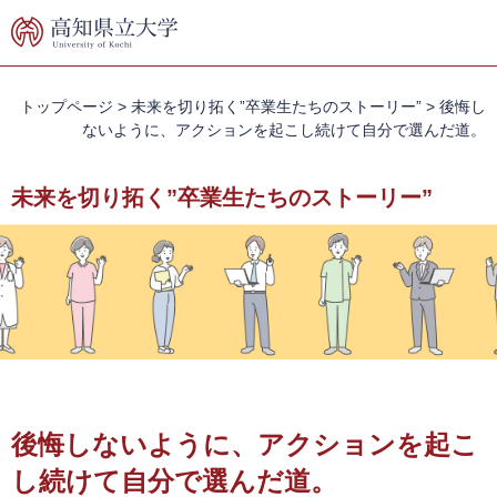
ペ
メ
ー
ニ
ジ
ュ
の
ー
先
を
トップページ
>
未来を切り拓く”卒業生たちのストーリー”
>
後悔し
頭
飛
ないように、アクションを起こし続けて自分で選んだ道。
で
ば
す。
し
未来を切り拓く”卒業生たちのストーリー”
て
本
文
へ
本
文
後悔しないように、アクションを起こ
し続けて自分で選んだ道。