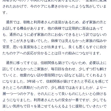
されたおかげで、今のケアにも磨きがかかったような気がしていま
す。
通所では、朝晩と利用者さんの送迎があるため、必ず家族の方と
お話しする機会があります。他の病棟では定期的に面会はあって
も、通所のように必ず家族の方にお会いできるという訳ではないの
で、そこが大きな違いでした。病棟では見えなかった家族の悩みや
背景、思いを直接知ることが出来ますし、良くも悪くもすぐに自分
たちのケアへの反応が分かることは日々の励みにつながります。
通所に移ってすぐは、信頼関係も築けていないため、必要以上に
話してくれなかったご家族が、毎日顔を合わせ、少しずつ打ち解け
ていくと、他愛のない話や普段聞けない話なども話してくれるよう
になりました。3年経って、信頼関係が築けてきたと手応えを感じて
きたところの異動だったので、少し残念ではありましたが、より一
層一つ一つのケアを、その人にとって良いものにしたいと心掛ける
ようになりました。利用者さんたちの安全が一番ですが、少しでも
楽しい気持ちで日々を過ごせてもらえるように援助していきたいで