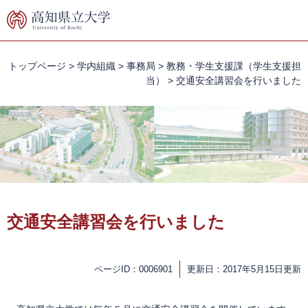
ペ
メ
ー
ニ
ジ
ュ
の
ー
先
を
トップページ
>
学内組織
>
事務局
>
教務・学生支援課（学生支援担
頭
飛
当）
>
交通安全講習会を行いました
で
ば
す。
し
て
本
文
へ
本
文
交通安全講習会を行いました
ページID：0006901
更新日：2017年5月15日更新