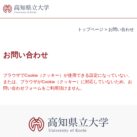
ペ
メ
ー
ニ
ジ
ュ
の
ー
先
を
トップページ
>
お問い合わせ
頭
飛
で
ば
本
す。
し
文
お問い合わせ
て
本
文
へ
ブラウザでCookie（クッキー）が使用できる設定になっていない、
または、ブラウザがCookie（クッキー）に対応していないため、お
問い合わせフォームをご利用頂けません。