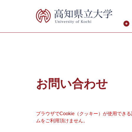
ペ
メ
ー
ニ
ジ
ュ
の
ー
先
を
頭
飛
で
ば
す。
し
て
本
本
文
文
お問い合わせ
へ
ブラウザでCookie（クッキー）が使用でき
ムをご利用頂けません。