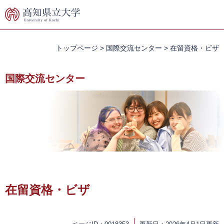
ペ
メ
ー
ニ
ジ
ュ
の
ー
先
を
トップページ
>
国際交流センター
>
在留資格・ビザ
頭
飛
で
ば
国際交流センター
す。
し
て
本
文
へ
本
文
在留資格・ビザ