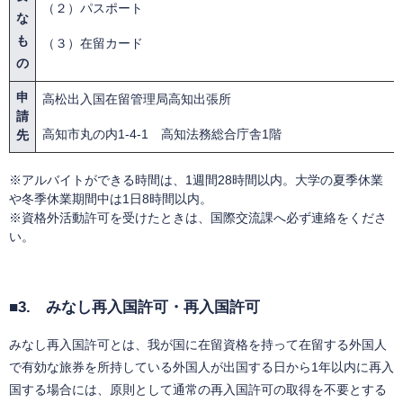
（２）パスポート
な
も
（３）在留カード
の
申
高松出入国在留管理局高知出張所
請
高知市丸の内1-4-1 高知法務総合庁舎1階
先
※アルバイトができる時間は、1週間28時間以内。大学の夏季休業
や冬季休業期間中は1日8時間以内。
※資格外活動許可を受けたときは、国際交流課へ必ず連絡をくださ
い。
■3. みなし再入国許可・再入国許可
みなし再入国許可とは、我が国に在留資格を持って在留する外国人
で有効な旅券を所持している外国人が出国する日から1年以内に再入
国する場合には、原則として通常の再入国許可の取得を不要とする