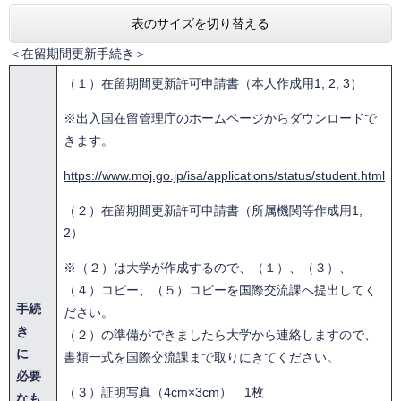
表のサイズを切り替える
＜在留期間更新手続き＞
（１）在留期間更新許可申請書（本人作成用1, 2, 3）
※出入国在留管理庁のホームページからダウンロードで
きます。
https://www.moj.go.jp/isa/applications/status/student.html
（２）在留期間更新許可申請書（所属機関等作成用1,
2）
※（２）は大学が作成するので、（１）、（３）、
（４）コピー、（５）コピーを国際交流課へ提出してく
手続
ださい。
き
（２）の準備ができましたら大学から連絡しますので、
に
書類一式を国際交流課まで取りにきてください。
必要
（３）証明写真（4cm×3cm） 1枚
なも