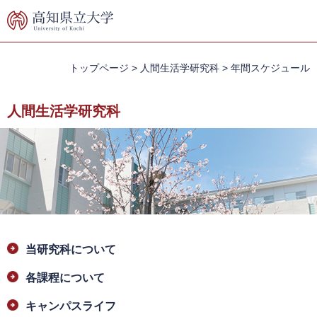
ペ
メ
ー
ニ
ジ
ュ
の
ー
先
を
トップページ
>
人間生活学研究科
>
年間スケジュール
頭
飛
で
ば
人間生活学研究科
す。
し
て
本
文
へ
本
当研究科について
文
各課程について
キャンパスライフ