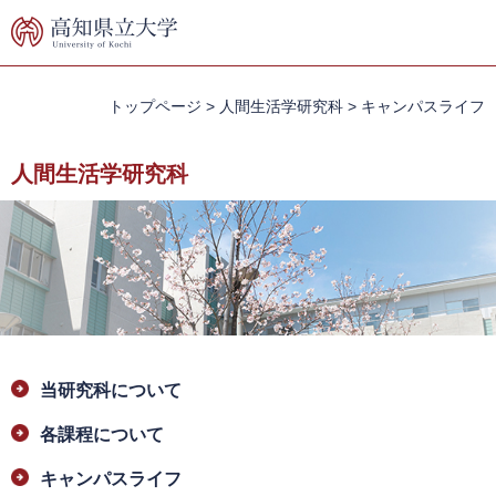
ペ
メ
ー
ニ
ジ
ュ
の
ー
先
を
トップページ
>
人間生活学研究科
>
キャンパスライフ
頭
飛
で
ば
人間生活学研究科
す。
し
て
本
文
へ
本
当研究科について
文
各課程について
キャンパスライフ