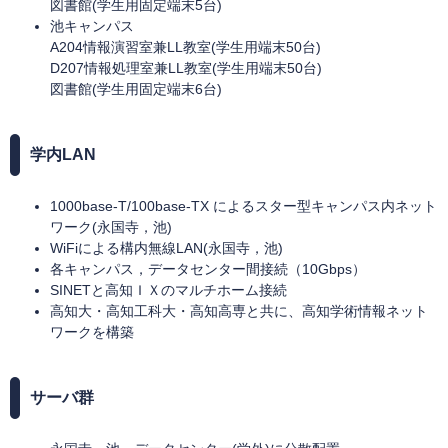
図書館(学生用固定端末5台)
池キャンパス
A204情報演習室兼LL教室(学生用端末50台)
D207情報処理室兼LL教室(学生用端末50台)
図書館(学生用固定端末6台)
学内LAN
1000base-T/100base-TX によるスター型キャンパス内ネット
ワーク(永国寺，池)
WiFiによる構内無線LAN(永国寺，池)
各キャンパス，データセンター間接続（10Gbps）
SINETと高知ＩＸのマルチホーム接続
高知大・高知工科大・高知高専と共に、高知学術情報ネット
ワークを構築
サーバ群