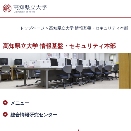
ペ
メ
ー
ニ
ジ
ュ
の
ー
先
を
トップページ
>
高知県立大学 情報基盤・セキュリティ本部
頭
飛
で
ば
高知県立大学 情報基盤・セキュリティ本部
す。
し
て
本
文
へ
本
メニュー
文
総合情報研究センター