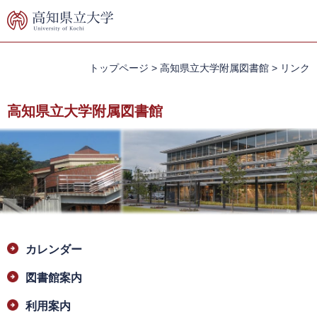
ペ
メ
ー
ニ
ジ
ュ
の
ー
先
を
トップページ
>
高知県立大学附属図書館
>
リンク
頭
飛
で
ば
高知県立大学附属図書館
す。
し
て
本
文
へ
本
カレンダー
文
図書館案内
利用案内