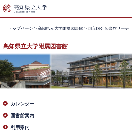
ペ
メ
ー
ニ
ジ
ュ
の
ー
先
を
トップページ
>
高知県立大学附属図書館
>
国立国会図書館サーチ
頭
飛
で
ば
高知県立大学附属図書館
す。
し
て
本
文
へ
本
カレンダー
文
図書館案内
利用案内