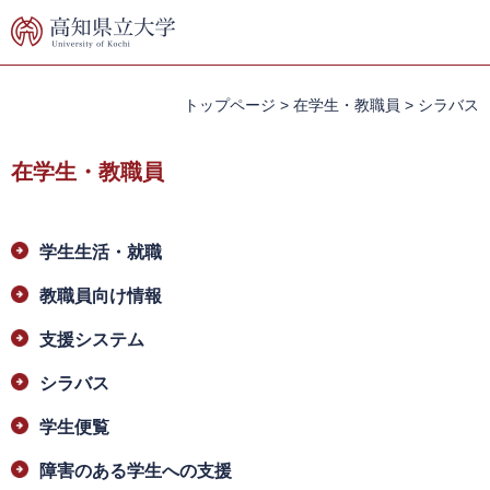
ペ
メ
ー
ニ
ジ
ュ
の
ー
先
を
トップページ
>
在学生・教職員
>
シラバス
頭
飛
で
ば
在学生・教職員
す。
し
て
本
本
文
学生生活・就職
文
へ
教職員向け情報
支援システム
シラバス
学生便覧
障害のある学生への支援