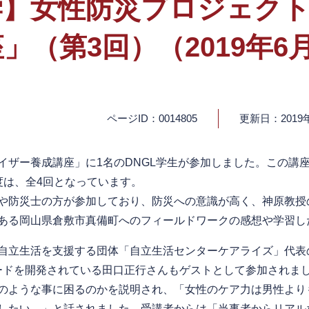
学】女性防災プロジェク
（第3回）（2019年6月
ページID：0014805
更新日：2019
ザー養成講座」に1名のDNGL学生が参加しました。この講
度は、全4回となっています。
や防災士の方が参加しており、防災への意識が高く、神原教授
ある岡山県倉敷市真備町へのフィールドワークの感想や学習し
自立生活を支援する団体「自立生活センターケアライズ」代表
ードを開発されている田口正行さんもゲストとして参加されま
のような事に困るのかを説明され、「女性のケア力は男性より
したい。」と話されました。受講者からは「当事者からリアル