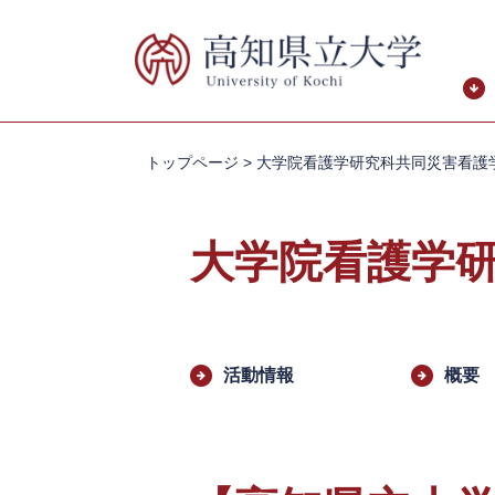
ペ
メ
ー
ニ
ジ
ュ
の
ー
先
を
頭
飛
トップページ
>
大学院看護学研究科共同災害看護
で
ば
す。
し
て
大学院看護学
本
文
へ
本
文
活動情報
概要