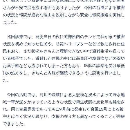
い、搬送している途中には急な転院により状況が理解できない患者
さんが不安で涙を流す場面もありましたが、今回の台風による被害
の状況と転院が必要な理由を説明しながら安全に転院搬送を実施し
ました。
巡回診療では、発災当日の夜に避難所内のテレビで我が家の被害
状況を初めて知った住民や、防災ヘリコプターなどで救助された住
民もおり、まだ状況をきちんと理解できない中で避難生活を送って
いる様子でした。避難した住民の中には高血圧や糖尿病などの薬や
お薬手帳なども流されてしまった方もおり、医師の診察を受け最低
限の処方をし、きちんと内服が継続できるように説明を行いまし
た。
今回の活動では、河川の決壊による大規模な浸水によって浸水地
域一帯が泥をかぶっているような状況で衛生状態の悪化等も懸念さ
れ、同じ台風災害であっても1か月前に発生した台風15号による被
害とは全く状況が異なり、支援の在り方も異なってくることが理解
できました。