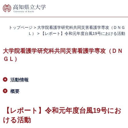
ペ
メ
ー
ニ
ジ
ュ
の
ー
先
を
トップページ
>
大学院看護学研究科共同災害看護学専攻（ＤＮＧ
頭
飛
Ｌ）
>
【レポート】令和元年度台風19号における活動
で
ば
す。
し
大学院看護学研究科共同災害看護学専攻（ＤＮ
て
本
ＧＬ）
文
へ
本
活動情報
文
概要
【レポート】令和元年度台風19号にお
ける活動