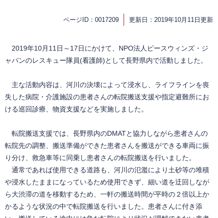
ページID：0017209
更新日：2019年10月11日更新
2019年10月11日～17日にかけて、NPO法人ピースウィンズ・ジ
ャパンのレスキュー隊員(看護師)として長野県内で活動しました。
主な活動内容は、河川の決壊によって浸水し、ライフラインを喪
失した病院・介護施設の患者さんの転院搬送支援や指定避難所にお
ける巡回診療、物資支援などを実施しました。
転院搬送支援では、長野県内のDMATと協力しながら患者さんの
転院先の調整、搬送準備ができた患者さんを搬送ができる車両に振
り分け、救急車等に同乗し患者さんの転院搬送を行いました。
通常であれば使用できる道路も、河川の氾濫により土砂等の堆積
や浸水したままになっているため使用できず、細い道を迂回しなが
ら大渋滞の道を移動するため、一軒の搬送時間が平時の２倍以上か
かるような状況の中で転院搬送を行いました。患者さんに付き添