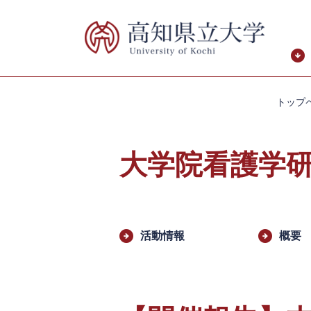
ペ
メ
ー
ニ
ジ
ュ
の
ー
先
を
頭
飛
トップ
で
ば
す。
し
て
大学院看護学
本
文
へ
本
文
活動情報
概要