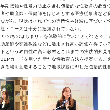
の早期接触や性暴力防止を含む包括的な性教育の必要
係者や助産師・保健師をはじめとする医療従事者など
しながら、現状はそれぞれの専門性や経験に基づいて
課題・ニーズは十分に把握されていない。
ちのはじまり」を体験的に学ぶことができる「Beans Edu
の助産師や養護教諭などに活用され高い評価を得てい
ードという独自性の高い教材とこれまでの実践的知見
BEPカードを用いた新たな性教育方法を提案する。
できる場を創造することで地域課題に即した包括的性