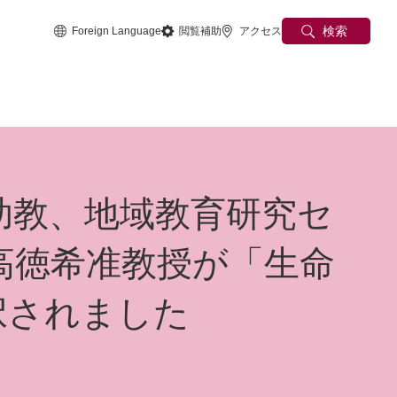
検索
Foreign Language
閲覧補助
アクセス
助教、地域教育研究セ
高徳希准教授が「生命
択されました