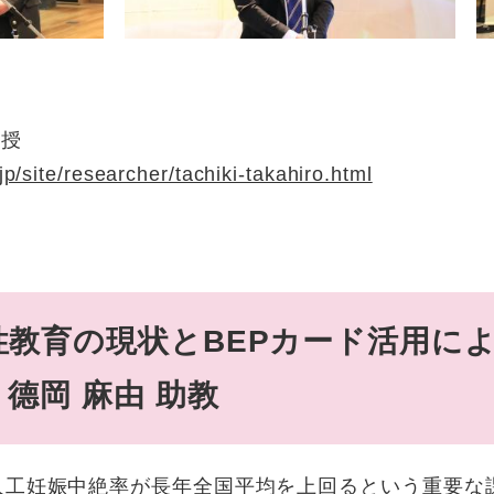
教授
jp/site/researcher/tachiki-takahiro.html
性教育の現状とBEPカード活用
德岡 麻由 助教
人工妊娠中絶率が長年全国平均を上回るという重要な