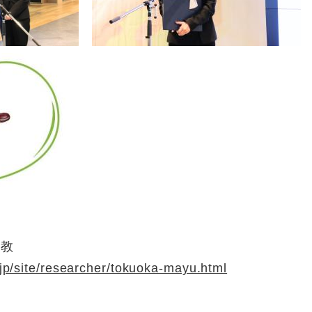
助教
.jp/site/researcher/tokuoka-mayu.html