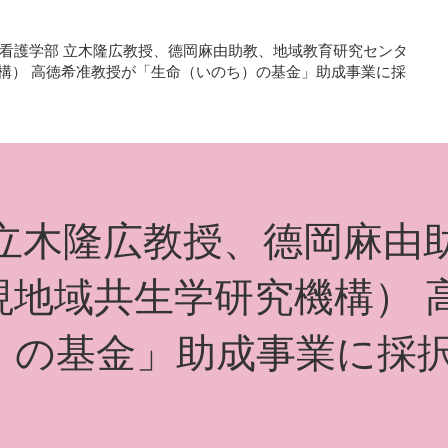
看護学部 立木隆広教授、德岡麻由助教、地域教育研究センタ
構） 高徳希准教授が「生命（いのち）の基金」助成事業に採
 立木隆広教授、德岡麻由
現地域共生学研究機構） 
）の基金」助成事業に採