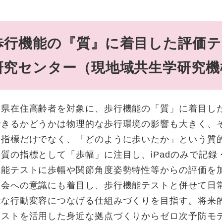
歩行機能の『質』に着目した評価テ
究センター（現地域共生学研究機構
県在住高齢者を対象に、歩行機能の「質」に着目し
できるかどうかは物理的な歩行環境の影響も大きく、
的指標だけでなく、「どのように歩いたか」という質
の指標として「歩幅」に注目し、iPadのみで記録
機能テストに歩幅や関節角度姿勢特性等からの評価を
機会への意識にも着目し、歩行機能テストと併せて日
能な行動変容につなげる仕組みづくりを目指す。将来
テストを活用した身近な拠点づくりからゼロ次予防モ