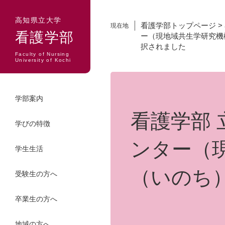
ペ
メ
ー
ニ
高知県立大学
看護学部トップページ
>
現在地
ジ
ュ
看護学部
ー（現地域共生学研究機
の
ー
択されました
先
を
Faculty of Nursing
University of Kochi
頭
飛
本
で
ば
文
す。
し
学部案内
て
本
看護学部
学びの特徴
文
へ
ンター（
学生生活
（いのち
受験生の方へ
卒業生の方へ
地域の方へ