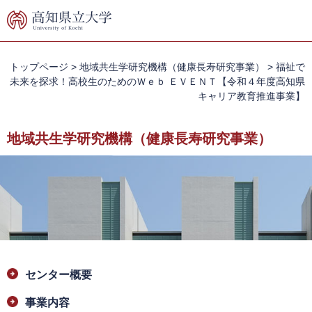
ペ
メ
ー
ニ
ジ
ュ
の
ー
先
を
トップページ
>
地域共生学研究機構（健康長寿研究事業）
>
福祉で
頭
飛
未来を探求！高校生のためのＷｅｂ ＥＶＥＮＴ【令和４年度高知県
で
ば
キャリア教育推進事業】
す。
し
て
地域共生学研究機構（健康長寿研究事業）
本
文
へ
本
センター概要
文
事業内容