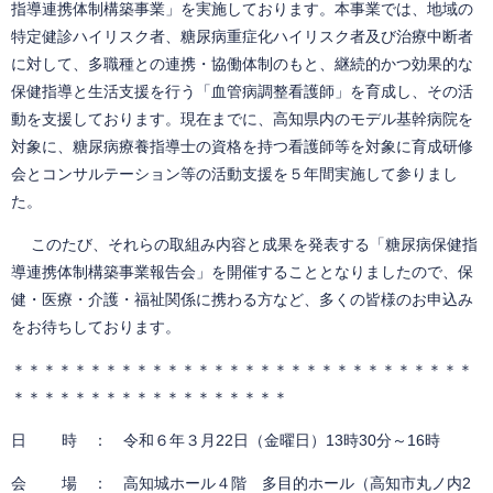
指導連携体制構築事業」を実施しております。本事業では、地域の
特定健診ハイリスク者、糖尿病重症化ハイリスク者及び治療中断者
に対して、多職種との連携・協働体制のもと、継続的かつ効果的な
保健指導と生活支援を行う「血管病調整看護師」を育成し、その活
動を支援しております。現在までに、高知県内のモデル基幹病院を
対象に、糖尿病療養指導士の資格を持つ看護師等を対象に育成研修
会とコンサルテーション等の活動支援を５年間実施して参りまし
た。
このたび、それらの取組み内容と成果を発表する「糖尿病保健指
導連携体制構築事業報告会」を開催することとなりましたので、保
健・医療・介護・福祉関係に携わる方など、多くの皆様のお申込み
をお待ちしております。
＊＊＊＊＊＊＊＊＊＊＊＊＊＊＊＊＊＊＊＊＊＊＊＊＊＊＊＊＊＊
＊＊＊＊＊＊＊＊＊＊＊＊＊＊＊＊＊＊
日 時 ： 令和６年３月22日（金曜日）13時30分～16時
会 場​
： 高知城ホール４階 多目的ホール
（高知市丸ノ内2