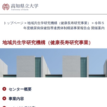
ペ
メ
ー
ニ
ジ
ュ
の
ー
先
を
トップページ
>
地域共生学研究機構（健康長寿研究事業）
>
令和５
頭
飛
年度糖尿病保健指導連携体制構築事業報告会 開催案内
で
ば
す。
し
地域共生学研究機構（健康長寿研究事業）
て
本
文
へ
本
センター概要
文
事業内容